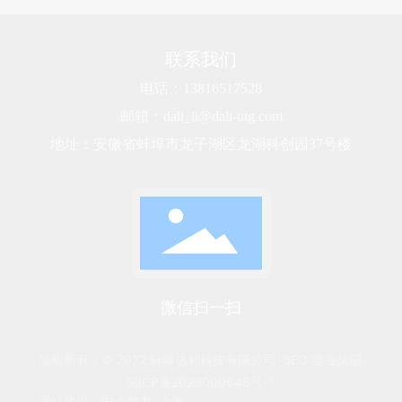
联系我们
电话：13816517528
邮箱：dali_li@dali-utg.com
地址：安徽省蚌埠市龙子湖区龙湖科创园37号楼
微信扫一扫
版权所有：© 2022 蚌埠达利科技有限公司
SEO
营业执照
皖ICP备2023000648号-1
网站建设：
中企动力
上海